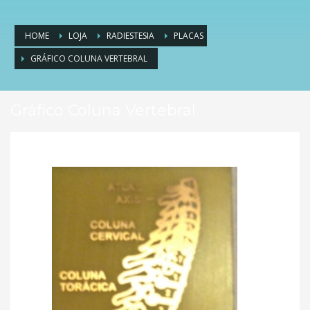
HOME
LOJA
RADIESTESIA
PLACAS
GRÁFICO COLUNA VERTEBRAL
Gráfico Coluna Vertebral